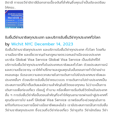
อิตาลี การขอวีซ่าอิตาลีมีเอกสารเบื้องต้นที่สำคัญซึ่งคุณจำเป็นต้องเตรียม
ให้ครบ...
รับยื่นวีซ่าบราซิลทุกประเภท และบริการรับยื่นวีซ่าทุกประเทศทั่วโลก
by
Wichit NYC
December 14, 2023
รับยื่นวีซ่าบราซิลทุกประเภท และบริการรับยื่นวีซ่าทุกประเทศ ทั่วโลก โดยทีม
งานมืออาชีพ และเชี่ยวชาญด้านกฎหมายตรวจคนเข้าเมืองของประเทศ
บราซิล Global Visa Service Global Visa Service เป็นบริษัทที่ให้
บริการรับยื่นวีซ่าทุกประเภททั้งในประเทศบราซิลและทั่วโลก ด้วยประสบการณ์
และความเชี่ยวชาญ เราให้คำปรึกษาและดูแลคุณในขั้นตอนการทำวีซ่าอย่าง
ครอบคลุม รับรองความสะดวกสบายในการเดินทางไปยังประเทศบราซิลและ
ประเทศอื่นๆ ด้วยบริการรับยื่นวีซ่าครบวงจร การเดินทางไปต่างประเทศเป็น
ประสบการณ์ที่น่าตื่นเต้นและมีความสำคัญในชีวิตของทุกคน ไม่ว่าจะเป็นการ
เดินทางเพื่อท่องเที่ยว เรียนรู้ ทำงาน หรือเพื่อการเริ่มต้นชีวิตใหม่ในประเทศ
อื่น ๆ การรับยื่นวีซ่าคือขั้นตอนสำคัญที่จะทำให้คุณสามารถผ่านเข้าสู่ประเทศที่
คุณต้องการไป และที่ Global Visa Service เราพร้อมที่จะช่วยคุณในการ
แก้ไขกับกระบวนการนี้อย่างมืออาชีพและมั่นใจ เรามีประสบการณ์ในการรับยื่น
วีซ่าบราซิลทุกประเภท ซึ่งรวมถึงวีซ่าท่องเที่ยว วีซ่าธุรกิจ วีซ่านักเรียน วีซ่า